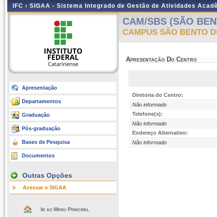
IFC ›
SIGAA - Sistema Integrado de Gestão de Atividades Acad
CAM/SBS (SÃO BEN
CAMPUS SÃO BENTO D
Apresentação Do Centro
Apresentação
Diretoria do Centro:
Departamentos
Não informado
Telefone(s):
Graduação
Não informado
Pós-graduação
Endereço Alternativo:
Bases de Pesquisa
Não informado
Documentos
Outras Opções
Acessar o SIGAA
Ir ao Menu Principal