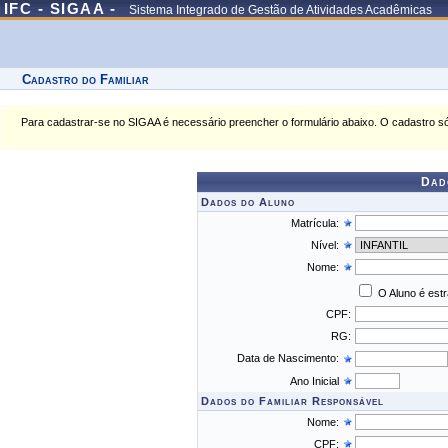
IFC - SIGAA -
Sistema Integrado de Gestão de Atividades Acadêmicas
Cadastro do Familiar
Para cadastrar-se no SIGAA é necessário preencher o formulário abaixo. O cadastro só
Dad
Dados do Aluno
Matrícula:
Nível:
Nome:
O Aluno é est
CPF:
RG:
Data de Nascimento:
Ano Inicial
Dados do Familiar Responsável
Nome:
CPF: