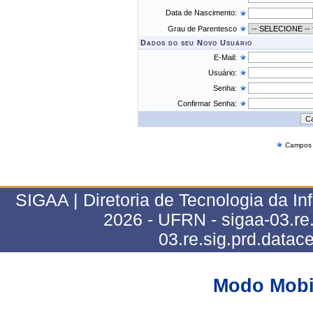
Data de Nascimento:
Grau de Parentesco
Dados do seu Novo Usuário
E-Mail:
Usuário:
Senha:
Confirmar Senha:
Campos d
SIGAA | Diretoria de Tecnologia da In
2026 - UFRN - sigaa-03.re.s
03.re.sig.prd.datace
Modo Mobi