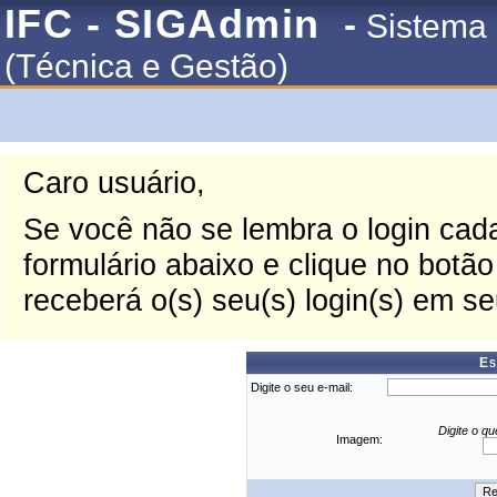
IFC - SIGAdmin
-
Sistema 
(Técnica e Gestão)
Caro usuário,
Se você não se lembra o login cada
formulário abaixo e clique no botã
receberá o(s) seu(s) login(s) em se
Es
Digite o seu e-mail:
Digite o q
Imagem: