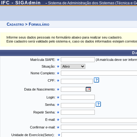
IFC - SIGAdmin
-
Sistema de Administração dos Sistemas (Técnica e G
Cadastro > Formulário
Informe seus dados pessoais no formulário abaixo para realizar seu cadastro.
Este cadastro será validado pelo sistema e, caso os dados informados estejam correto
Da
Matrícula SIAPE:
(A matrícula deve ser inform
Situação:
Nome Completo:
CPF:
Data de Nascimento:
Login:
Senha:
Repetir Senha:
E-mail:
Confirmar e-mail:
Unidade de Exercício(Setor):