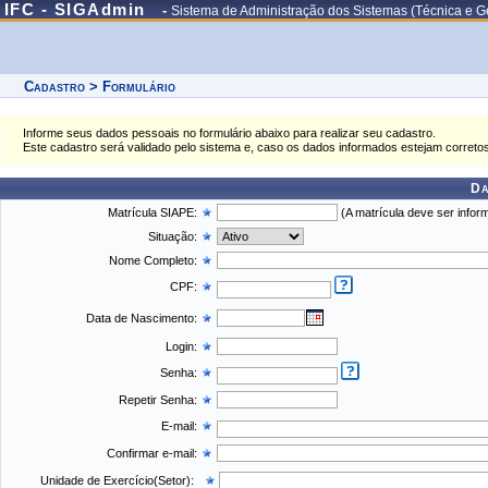
IFC - SIGAdmin
-
Sistema de Administração dos Sistemas (Técnica e G
Cadastro > Formulário
Informe seus dados pessoais no formulário abaixo para realizar seu cadastro.
Este cadastro será validado pelo sistema e, caso os dados informados estejam correto
Da
Matrícula SIAPE:
(A matrícula deve ser inform
Situação:
Nome Completo:
CPF:
Data de Nascimento:
Login:
Senha:
Repetir Senha:
E-mail:
Confirmar e-mail:
Unidade de Exercício(Setor):